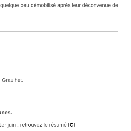
t quelque peu démobilisé après leur déconvenue de
 Graulhet.
9
unes.
er juin : retrouvez le résumé
ICI