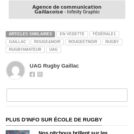
𝗔𝗴𝗲𝗻𝗰𝗲 𝗱𝗲 𝗰𝗼𝗺𝗺𝘂𝗻𝗶𝗰𝗮𝘁𝗶𝗼𝗻
𝗚𝗮𝗶𝗹𝗹𝗮𝗰𝗼𝗶𝘀𝗲 - Infinity Graphic
ARTICLES SIMILAIRES
EN VEDETTE
FÉDÉRALE1
GAILLAC
ROUGE&NOIR
ROUGEETNOIR
RUGBY
RUGBYAMATEUR
UAG
UAG Rugby Gaillac
CLIQUEZ POUR COMMENTER
PLUS D'INFO SUR ÉCOLE DE RUGBY
Nos pitchous brillent sur les