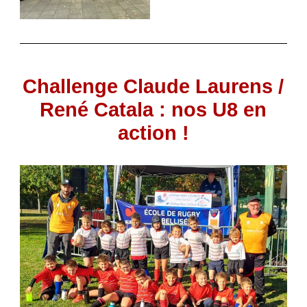
Challenge Claude Laurens /
René Catala : nos U8 en
action !