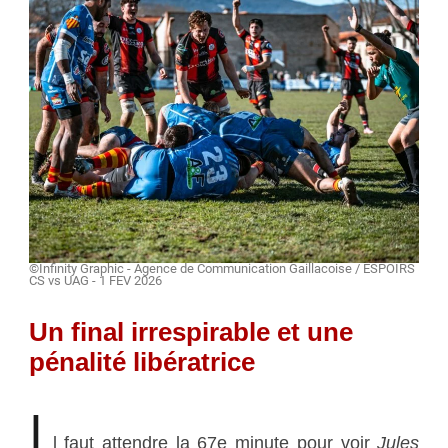
©Infinity Graphic - Agence de Communication Gaillacoise / ESPOIRS
CS vs UAG - 1 FEV 2026
Un final irrespirable et une
pénalité libératrice
I
l faut attendre la 67e minute pour voir
Jules