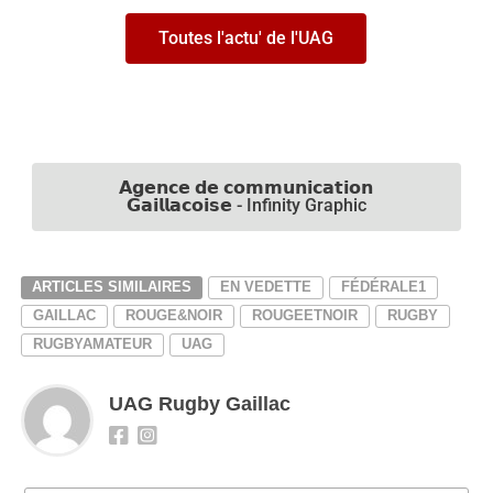
Toutes l'actu' de l'UAG
𝗔𝗴𝗲𝗻𝗰𝗲 𝗱𝗲 𝗰𝗼𝗺𝗺𝘂𝗻𝗶𝗰𝗮𝘁𝗶𝗼𝗻
𝗚𝗮𝗶𝗹𝗹𝗮𝗰𝗼𝗶𝘀𝗲 - Infinity Graphic
ARTICLES SIMILAIRES
EN VEDETTE
FÉDÉRALE1
GAILLAC
ROUGE&NOIR
ROUGEETNOIR
RUGBY
RUGBYAMATEUR
UAG
UAG Rugby Gaillac