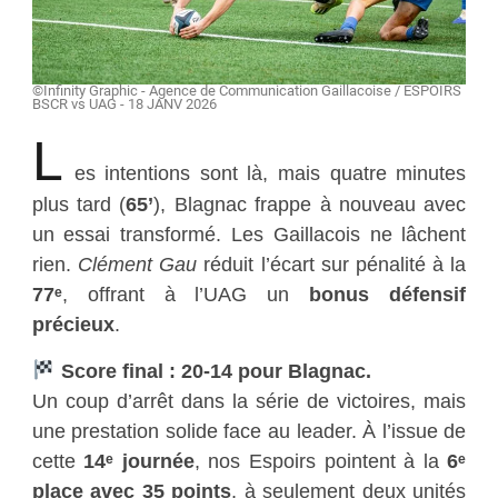
©Infinity Graphic - Agence de Communication Gaillacoise / ESPOIRS
BSCR vs UAG - 18 JANV 2026
L
es intentions sont là, mais quatre minutes
plus tard (
65’
), Blagnac frappe à nouveau avec
un essai transformé. Les Gaillacois ne lâchent
rien.
Clément Gau
réduit l’écart sur pénalité à la
77ᵉ
, offrant à l’UAG un
bonus défensif
précieux
.
Score final : 20-14 pour Blagnac.
Un coup d’arrêt dans la série de victoires, mais
une prestation solide face au leader. À l’issue de
cette
14ᵉ journée
, nos Espoirs pointent à la
6ᵉ
place avec 35 points
, à seulement deux unités