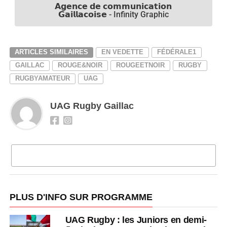
𝗔𝗴𝗲𝗻𝗰𝗲 𝗱𝗲 𝗰𝗼𝗺𝗺𝘂𝗻𝗶𝗰𝗮𝘁𝗶𝗼𝗻
𝗚𝗮𝗶𝗹𝗹𝗮𝗰𝗼𝗶𝘀𝗲 - Infinity Graphic
ARTICLES SIMILAIRES
EN VEDETTE
FÉDÉRALE1
GAILLAC
ROUGE&NOIR
ROUGEETNOIR
RUGBY
RUGBYAMATEUR
UAG
UAG Rugby Gaillac
CLIQUEZ POUR COMMENTER
PLUS D'INFO SUR PROGRAMME
UAG Rugby : les Juniors en demi-