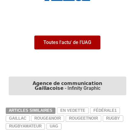
Toutes l'actu' de l'UAG
𝗔𝗴𝗲𝗻𝗰𝗲 𝗱𝗲 𝗰𝗼𝗺𝗺𝘂𝗻𝗶𝗰𝗮𝘁𝗶𝗼𝗻
𝗚𝗮𝗶𝗹𝗹𝗮𝗰𝗼𝗶𝘀𝗲 - Infinity Graphic
ARTICLES SIMILAIRES
EN VEDETTE
FÉDÉRALE1
GAILLAC
ROUGE&NOIR
ROUGEETNOIR
RUGBY
RUGBYAMATEUR
UAG