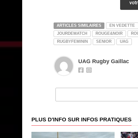
votr
ARTICLES SIMILAIRES
EN VEDETTE
JOURDEMATCH
ROUGE&NOIR
RO
RUGBYFEMININ
SENIOR
UAG
UAG Rugby Gaillac
CLI
PLUS D'INFO SUR INFOS PRATIQUES