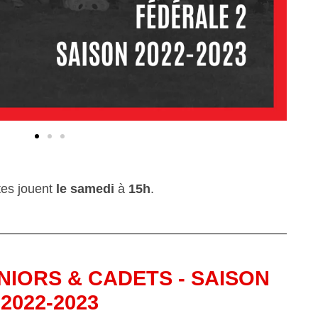
tes jouent
le samedi
à
15h
.
NIORS & CADETS - SAISON
2022-2023