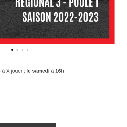
s à X jouent
le samedi
à
16h