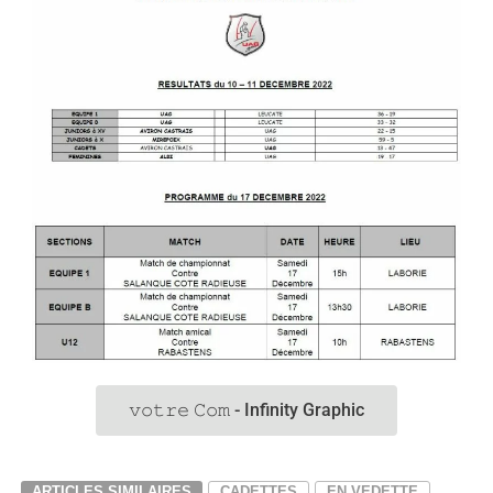
𝚟𝚘𝚝𝚛𝚎 𝙲𝚘𝚖 - Infinity Graphic
ARTICLES SIMILAIRES
CADETTES
EN VEDETTE