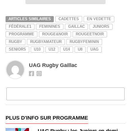
ARTICLES SIMILAIRES
CADETTES
EN VEDETTE
FÉDÉRALE1
FEMININES
GAILLAC
JUNIORS
PROGRAMME
ROUGE&NOIR
ROUGEETNOIR
RUGBY
RUGBYAMATEUR
RUGBYFEMININ
SENIORS
U10
U12
U14
U8
UAG
UAG Rugby Gaillac
CLIQUEZ POUR COMMENTER
PLUS D'INFO SUR PROGRAMME
UAG Rugby : les Juniors en demi-