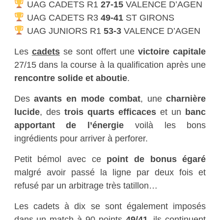
UAG CADETS R1
27-15
VALENCE D’AGEN
UAG CADETS R3
49-41
ST GIRONS
UAG JUNIORS R1
53-3
VALENCE D’AGEN
Les
cadets
se sont offert une
victoire capitale
27/15 dans la course à la qualification après une
rencontre solide et aboutie
.
Des
avants en mode combat
, une
charnière
lucide
, des
trois quarts efficaces
et un
banc
apportant de l’énergie
voilà les bons
ingrédients pour arriver à perforer.
Petit bémol avec ce
point de bonus égaré
malgré avoir passé la ligne par deux fois et
refusé par un arbitrage très tatillon…
Les cadets à dix se sont également imposés
dans un match à 90 points
49/41
, ils continuent