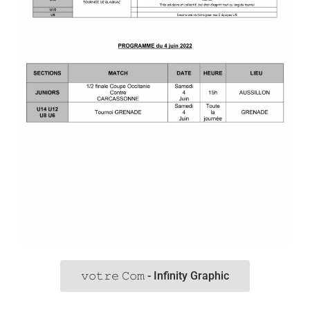
𝚟𝚘𝚝𝚛𝚎 𝙲𝚘𝚖 - Infinity Graphic