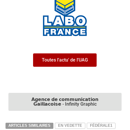
Toutes l'actu' de l'UAG
𝗔𝗴𝗲𝗻𝗰𝗲 𝗱𝗲 𝗰𝗼𝗺𝗺𝘂𝗻𝗶𝗰𝗮𝘁𝗶𝗼𝗻
𝗚𝗮𝗶𝗹𝗹𝗮𝗰𝗼𝗶𝘀𝗲 - Infinity Graphic
ARTICLES SIMILAIRES
EN VEDETTE
FÉDÉRALE1