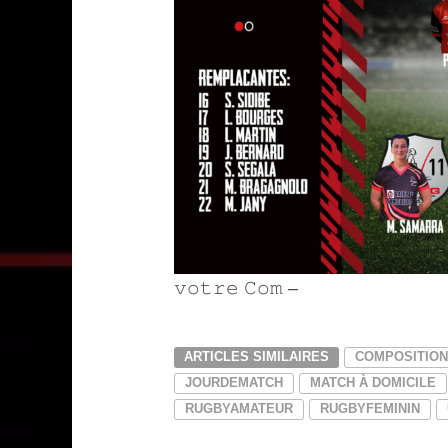
𝚟𝚘𝚝𝚛𝚎 𝙲𝚘𝚖 –
Infinity Graphic
ARTICLES SIMILAIRES
COMPOSITION
JOURDEMATCH
MATCH À DOMICILE
RUGBYAMATEUR
RUGBYFEMININ