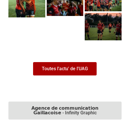
Toutes l'actu' de l'UAG
𝗔𝗴𝗲𝗻𝗰𝗲 𝗱𝗲 𝗰𝗼𝗺𝗺𝘂𝗻𝗶𝗰𝗮𝘁𝗶𝗼𝗻
𝗚𝗮𝗶𝗹𝗹𝗮𝗰𝗼𝗶𝘀𝗲 - Infinity Graphic