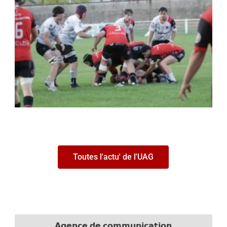
Toutes l'actu' de l'UAG
𝗔𝗴𝗲𝗻𝗰𝗲 𝗱𝗲 𝗰𝗼𝗺𝗺𝘂𝗻𝗶𝗰𝗮𝘁𝗶𝗼𝗻