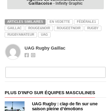
𝗚𝗮𝗶𝗹𝗹𝗮𝗰𝗼𝗶𝘀𝗲 - Infinity Graphic
ARTICLES SIMILAIRES
EN VEDETTE
FÉDÉRALE1
GAILLAC
ROUGE&NOIR
ROUGEETNOIR
RUGBY
RUGBYAMATEUR
UAG
UAG Rugby Gaillac
CLIQUEZ POUR COMMENTER
PLUS D'INFO SUR ÉQUIPES MASCULINES
UAG Rugby : clap de fin sur une
saison pleine d’émotions