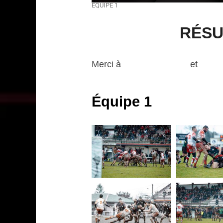
ÉQUIPE 1
RÉSU
Merci à
l’Ovalie du Yéti
et
Infi
Équipe 1