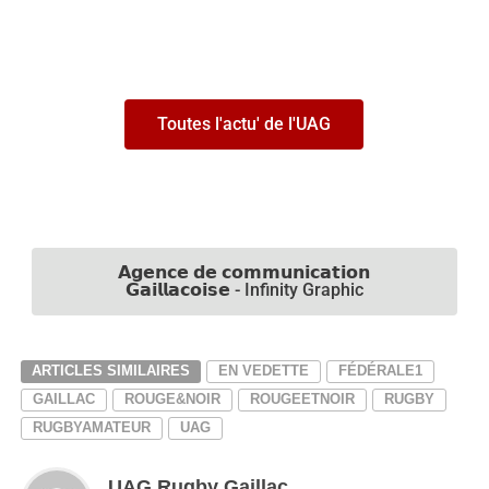
Toutes l'actu' de l'UAG
𝗔𝗴𝗲𝗻𝗰𝗲 𝗱𝗲 𝗰𝗼𝗺𝗺𝘂𝗻𝗶𝗰𝗮𝘁𝗶𝗼𝗻
𝗚𝗮𝗶𝗹𝗹𝗮𝗰𝗼𝗶𝘀𝗲 - Infinity Graphic
ARTICLES SIMILAIRES
EN VEDETTE
FÉDÉRALE1
GAILLAC
ROUGE&NOIR
ROUGEETNOIR
RUGBY
RUGBYAMATEUR
UAG
UAG Rugby Gaillac