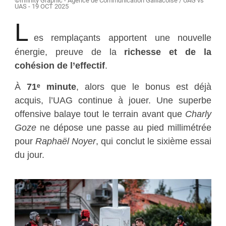
©Infinity Graphic - Agence de Communication Gaillacoise / UAG vs
UAS - 19 OCT 2025
L
es remplaçants apportent une nouvelle
énergie, preuve de la
richesse et de la
cohésion de l’effectif
.
À
71ᵉ minute
, alors que le bonus est déjà
acquis, l’UAG continue à jouer. Une superbe
offensive balaye tout le terrain avant que
Charly
Goze
ne dépose une passe au pied millimétrée
pour
Raphaël Noyer
, qui conclut le sixième essai
du jour.