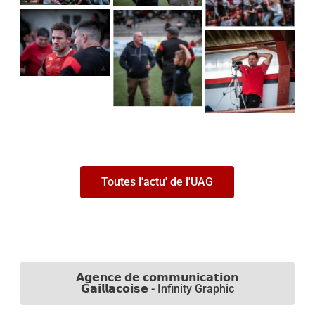
Toutes l'actu' de l'UAG
𝗔𝗴𝗲𝗻𝗰𝗲 𝗱𝗲 𝗰𝗼𝗺𝗺𝘂𝗻𝗶𝗰𝗮𝘁𝗶𝗼𝗻
𝗚𝗮𝗶𝗹𝗹𝗮𝗰𝗼𝗶𝘀𝗲 - Infinity Graphic