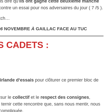
 dire qu’
ils ont gagné cette deuxième manche
ntre un essai pour nos adversaires du jour ( 7 /5 ).
atch…
06
NOVEMBRE
À
GAILLAC
FACE AU TUC
S CADETS :
irlande d’essais
pour clôturer ce premier bloc de
 sur le
collectif
et le
respect des consignes
,
ternir cette rencontre que, sans nous mentir, nous
 compliquée.