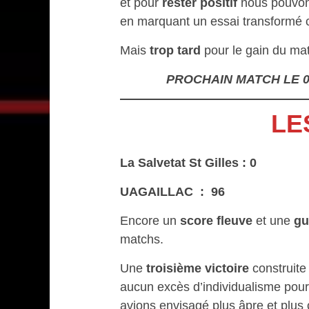
et pour
rester positif
nous pouvons
en marquant un essai transformé co
Mais
trop tard
pour le gain du m
PROCHAIN MATCH LE 
LE
La Salvetat St Gilles
: 0
UAGAILLAC : 96
Encore un
score fleuve
et une
gu
matchs.
Une
troisième victoire
construite
aucun excès d’individualisme pour 
avions envisagé plus âpre et plus