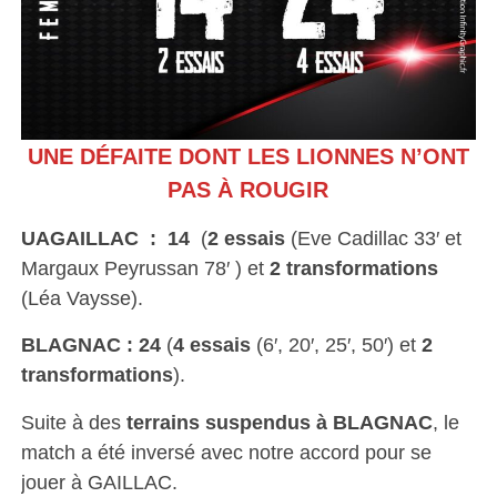
UNE DÉFAITE DONT LES LIONNES N’ONT
PAS À ROUGIR
UAGAILLAC : 14
(
2 essais
(Eve Cadillac 33′ et
Margaux Peyrussan 78′ ) et
2 transformations
(Léa Vaysse).
BLAGNAC : 24
(
4 essais
(6′, 20′, 25′, 50′) et
2
transformations
).
Suite à des
terrains suspendus à BLAGNAC
, le
match a été inversé avec notre accord pour se
jouer à GAILLAC.