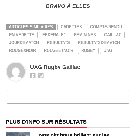
BRAVO À ELLES
ARTICLES SIMILAIRES
CADETTES
COMPTE-RENDU
EN VEDETTE
FEDERALE1
FEMININES
GAILLAC
JOURDEMATCH
RESULTATS
RESULTATSDEMATCH
ROUGE&NOIR
ROUGEETNOIR
RUGBY
UAG
UAG Rugby Gaillac
CLIQUEZ POUR COMMENTER
PLUS D'INFO SUR RÉSULTATS
Nos pitchous brillent sur les