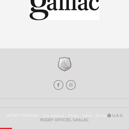
INFINITYGRAPHIC - Site internet - Photo - Vidéo - Drone
U.A.G
RUGBY OFFICIEL GAILLAC