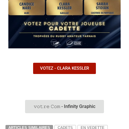
VOTEZ - CLARA KESSLER
𝚟𝚘𝚝𝚛𝚎 𝙲𝚘𝚖 - Infinity Graphic
ARTICLES SIMILAIRES
CADETS
EN VEDETTE