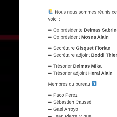
Nous nous sommes réunis ce lu
voici :
➡︎ Co présidente
Delmas Sabrin
➡︎ Co président
Mosna Alain
➡︎ Secrétaire
Gisquet Florian
➡︎ Secrétaire adjoint
Boddi Thier
➡︎ Trésorier
Delmas Mika
➡︎ Trésorier adjoint
Heral Alain
Membres du bureau
➡︎ Paco Perez
➡︎ Sébastien Caussé
➡︎ Gael Arroyo
➡︎ Jean Pierre Miguel