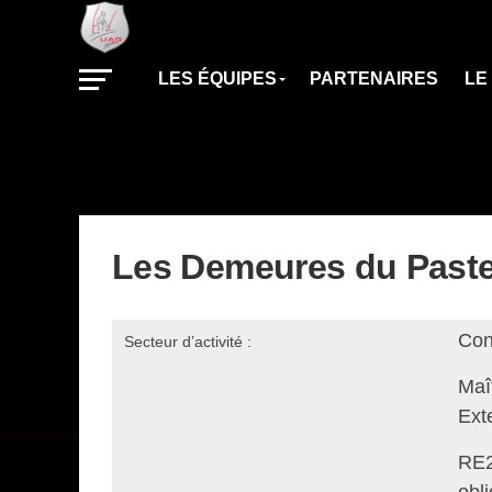
LES ÉQUIPES
PARTENAIRES
LE
Les Demeures du Paste
Con
Secteur d’activité :
Maî
Ext
RE2
obl