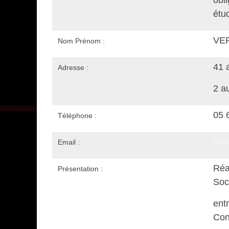
étu
VER
Nom Prénom :
41 
Adresse :
2 a
05 
Téléphone :
con
Email :
Réa
Présentation :
Soc
ent
Con