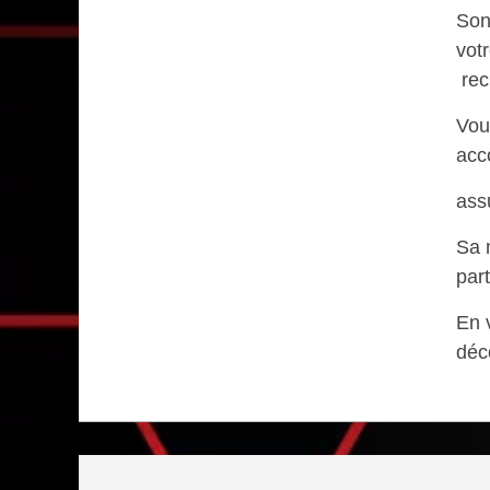
Son
vot
rec
Vou
acc
assu
Sa m
par
En 
déc