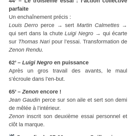
44’ – Le troisième essai : l’action collective
parfaite
Un enchaînement précis :
Louis Derro
perce → sert
Martin Calmettes
→
qui sert dans la chute
Luigi Negro
→ qui écarte
sur
Thomas Nari
pour l’essai. Transformation de
Zenon Rendu.
62’ –
Luigi Negro
en puissance
Après un gros travail des avants, le maul
s’écroule dans l’en-but.
65’ –
Zenon
encore !
Jean Gaudin
perce sur son aile et sert son demi
de mêlée à l’intérieur.
Zenon
inscrit son deuxième essai personnel et
clôt la marque.