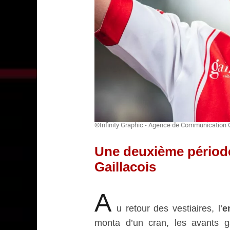
©Infinity Graphic - Agence de Communication 
Une deuxième période
Gaillacois
A
u retour des vestiaires, l’
e
monta d’un cran, les avants ga