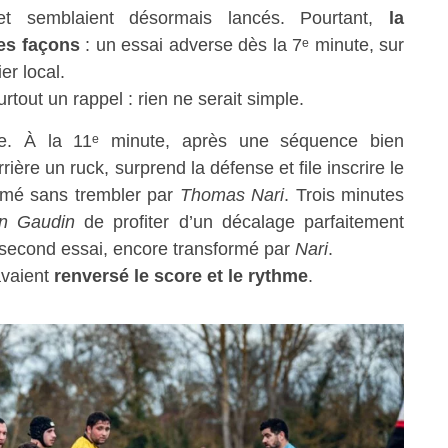
 et semblaient désormais lancés. Pourtant,
la
des façons
: un essai adverse dès la 7ᵉ minute, sur
er local.
rtout un rappel : rien ne serait simple.
ire. À la 11ᵉ minute, après une séquence bien
rière un ruck, surprend la défense et file inscrire le
ormé sans trembler par
Thomas Nari
. Trois minutes
n Gaudin
de profiter d’un décalage parfaitement
le second essai, encore transformé par
Nari
.
avaient
renversé le score et le rythme
.