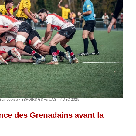
Gaillacoise / ESPOIRS GS vs UAG - 7 DEC 2025
tance des Grenadains avant la