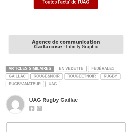
Toutes l'actu' de l'UAG
𝗔𝗴𝗲𝗻𝗰𝗲 𝗱𝗲 𝗰𝗼𝗺𝗺𝘂𝗻𝗶𝗰𝗮𝘁𝗶𝗼𝗻
𝗚𝗮𝗶𝗹𝗹𝗮𝗰𝗼𝗶𝘀𝗲 - Infinity Graphic
ARTICLES SIMILAIRES
EN VEDETTE
FÉDÉRALE1
GAILLAC
ROUGE&NOIR
ROUGEETNOIR
RUGBY
RUGBYAMATEUR
UAG
UAG Rugby Gaillac
CLIQUEZ POUR COMMENTER