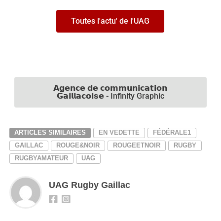
Toutes l'actu' de l'UAG
𝗔𝗴𝗲𝗻𝗰𝗲 𝗱𝗲 𝗰𝗼𝗺𝗺𝘂𝗻𝗶𝗰𝗮𝘁𝗶𝗼𝗻
𝗚𝗮𝗶𝗹𝗹𝗮𝗰𝗼𝗶𝘀𝗲 - Infinity Graphic
ARTICLES SIMILAIRES
EN VEDETTE
FÉDÉRALE1
GAILLAC
ROUGE&NOIR
ROUGEETNOIR
RUGBY
RUGBYAMATEUR
UAG
UAG Rugby Gaillac