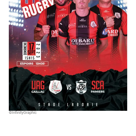
©InfinityGraphic