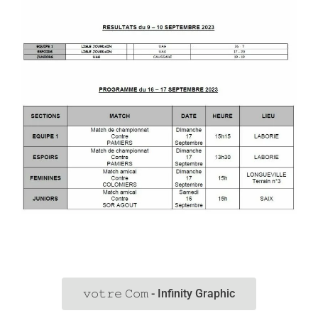
𝚟𝚘𝚝𝚛𝚎 𝙲𝚘𝚖 - Infinity Graphic