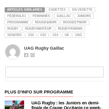
ARTICLES SIMILAIRES
CADETTES
EN VEDETTE
FÉDÉRALE1
FEMININES
GAILLAC
JUNIORS
PROGRAMME
ROUGE&NOIR
ROUGEETNOIR
RUGBY
RUGBYAMATEUR
RUGBYFEMININ
SENIORS
U10
U12
U14
U8
UAG
UAG Rugby Gaillac
CLIQUEZ POUR COMMENTER
PLUS D'INFO SUR PROGRAMME
UAG Rugby : les Juniors en demi-
finale de Coupe Occitanie ce week-