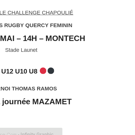
NALE CHALLENGE CHAPOULIÉ
S RUGBY QUERCY FEMININ
 MAI – 14H – MONTECH
Stade Launet
 U12 U10 U8
NOI THOMAS RAMOS
a journée
MAZAMET
𝚛𝚎 𝙲𝚘𝚖 - Infinity Graphic