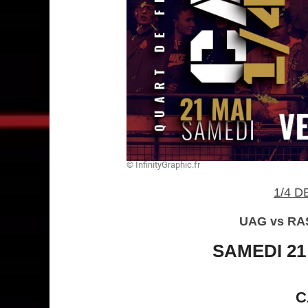
© InfinityGraphic.fr
1/4 D
UAG vs RA
SAMEDI 21
C