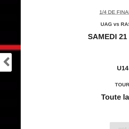
1/4 DE FI
UAG vs RA
SAMEDI 21
U14
TOUR
Toute l
𝚟𝚘𝚝