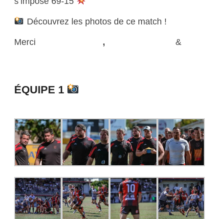
s’impose 69-15
Découvrez les photos de ce match !
Merci
Infinity Graphic
,
L’Ovalie du Yéti
&
Jeremy Ehrmann
ÉQUIPE 1