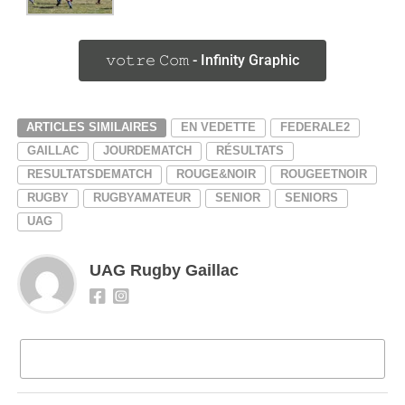
𝚟𝚘𝚝𝚛𝚎 𝙲𝚘𝚖 - Infinity Graphic
ARTICLES SIMILAIRES
EN VEDETTE
FEDERALE2
GAILLAC
JOURDEMATCH
RÉSULTATS
RESULTATSDEMATCH
ROUGE&NOIR
ROUGEETNOIR
RUGBY
RUGBYAMATEUR
SENIOR
SENIORS
UAG
UAG Rugby Gaillac
2 COMMENTAIRES