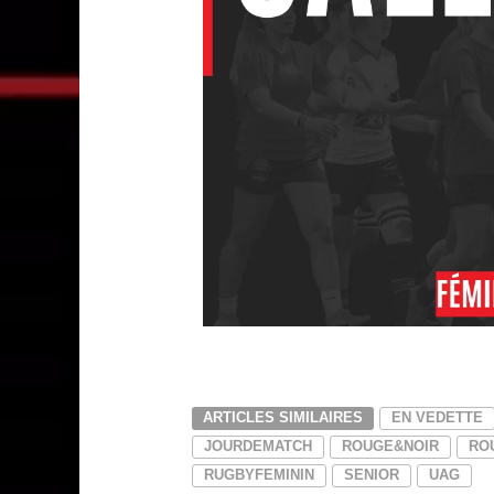
ARTICLES SIMILAIRES
EN VEDETTE
JOURDEMATCH
ROUGE&NOIR
RO
RUGBYFEMININ
SENIOR
UAG