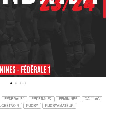
FÉDÉRALE1
FEDERALE2
FEMININES
GAILLAC
UGEETNOIR
RUGBY
RUGBYAMATEUR