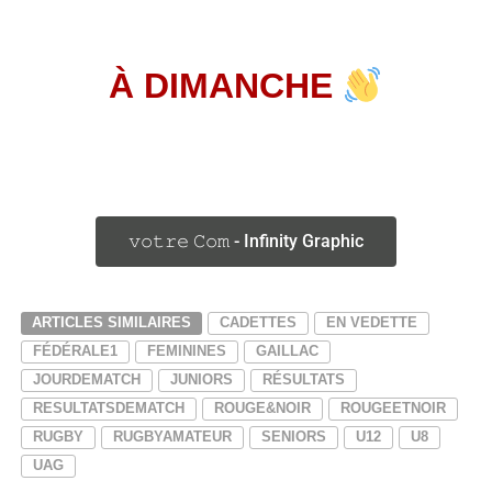
À DIMANCHE
𝚟𝚘𝚝𝚛𝚎 𝙲𝚘𝚖 - Infinity Graphic
ARTICLES SIMILAIRES
CADETTES
EN VEDETTE
FÉDÉRALE1
FEMININES
GAILLAC
JOURDEMATCH
JUNIORS
RÉSULTATS
RESULTATSDEMATCH
ROUGE&NOIR
ROUGEETNOIR
RUGBY
RUGBYAMATEUR
SENIORS
U12
U8
UAG