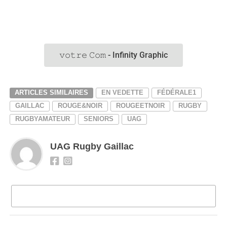
𝚟𝚘𝚝𝚛𝚎 𝙲𝚘𝚖 - Infinity Graphic
ARTICLES SIMILAIRES
EN VEDETTE
FÉDÉRALE1
GAILLAC
ROUGE&NOIR
ROUGEETNOIR
RUGBY
RUGBYAMATEUR
SENIORS
UAG
UAG Rugby Gaillac
CLIQUEZ POUR COMMENTER