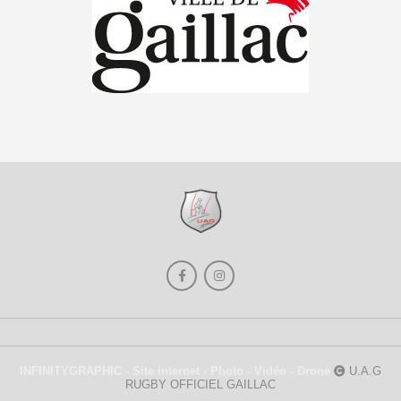
INFINITYGRAPHIC - Site internet - Photo - Vidéo - Drone
U.A.G
RUGBY OFFICIEL GAILLAC