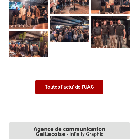
Toutes l'actu' de l'UAG
𝗔𝗴𝗲𝗻𝗰𝗲 𝗱𝗲 𝗰𝗼𝗺𝗺𝘂𝗻𝗶𝗰𝗮𝘁𝗶𝗼𝗻
𝗚𝗮𝗶𝗹𝗹𝗮𝗰𝗼𝗶𝘀𝗲 - Infinity Graphic