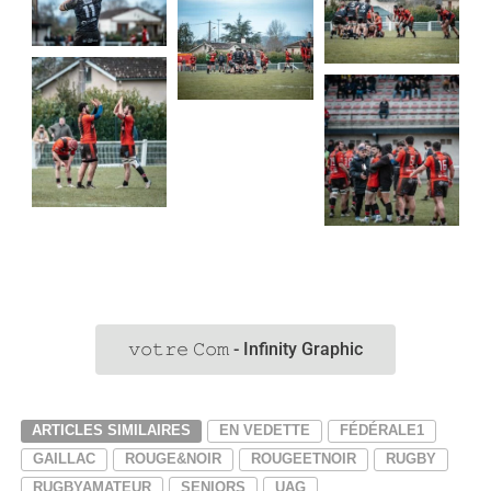
𝚟𝚘𝚝𝚛𝚎 𝙲𝚘𝚖 - Infinity Graphic
ARTICLES SIMILAIRES
EN VEDETTE
FÉDÉRALE1
GAILLAC
ROUGE&NOIR
ROUGEETNOIR
RUGBY
RUGBYAMATEUR
SENIORS
UAG