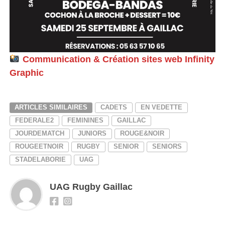
Communication & Création sites web Infinity
Graphic
ARTICLES SIMILAIRES
CADETS
EN VEDETTE
FEDERALE2
FEMININES
GAILLAC
JOURDEMATCH
JUNIORS
ROUGE&NOIR
ROUGEETNOIR
RUGBY
SENIOR
SENIORS
STADELABORIE
UAG
UAG Rugby Gaillac