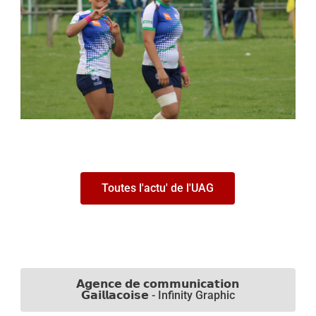
Toutes l'actu' de l'UAG
𝗔𝗴𝗲𝗻𝗰𝗲 𝗱𝗲 𝗰𝗼𝗺𝗺𝘂𝗻𝗶𝗰𝗮𝘁𝗶𝗼𝗻
𝗚𝗮𝗶𝗹𝗹𝗮𝗰𝗼𝗶𝘀𝗲 - Infinity Graphic