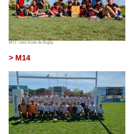
M12 - UAG École de Rugby
> M14