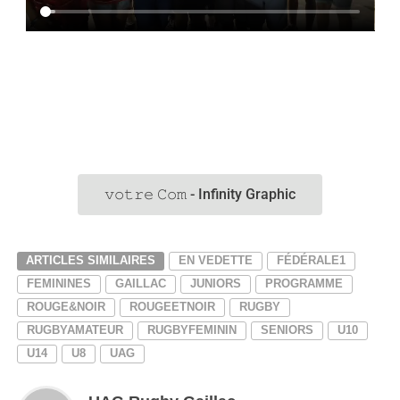
𝚟𝚘𝚝𝚛𝚎 𝙲𝚘𝚖 - Infinity Graphic
ARTICLES SIMILAIRES
EN VEDETTE
FÉDÉRALE1
FEMININES
GAILLAC
JUNIORS
PROGRAMME
ROUGE&NOIR
ROUGEETNOIR
RUGBY
RUGBYAMATEUR
RUGBYFEMININ
SENIORS
U10
U14
U8
UAG