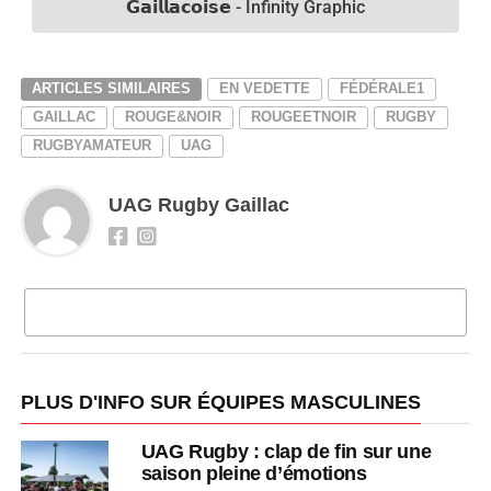
𝗚𝗮𝗶𝗹𝗹𝗮𝗰𝗼𝗶𝘀𝗲 - Infinity Graphic
ARTICLES SIMILAIRES
EN VEDETTE
FÉDÉRALE1
GAILLAC
ROUGE&NOIR
ROUGEETNOIR
RUGBY
RUGBYAMATEUR
UAG
UAG Rugby Gaillac
CLIQUEZ POUR COMMENTER
PLUS D'INFO SUR ÉQUIPES MASCULINES
UAG Rugby : clap de fin sur une
saison pleine d’émotions