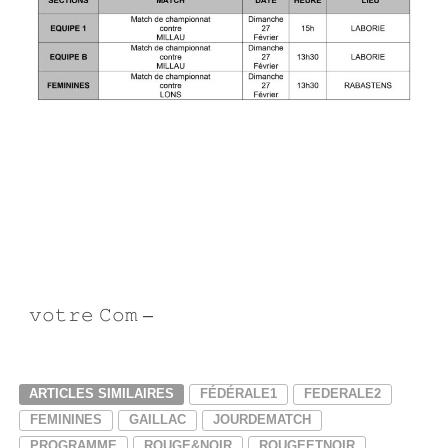
𝚟𝚘𝚝𝚛𝚎 𝙲𝚘𝚖 –
Infinity Graphic
ARTICLES SIMILAIRES
FÉDÉRALE1
FEDERALE2
FEMININES
GAILLAC
JOURDEMATCH
PROGRAMME
ROUGE&NOIR
ROUGEETNOIR