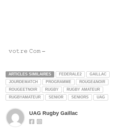
𝚟𝚘𝚝𝚛𝚎 𝙲𝚘𝚖 –
Infinity Graphic
ARTICLES SIMILAIRES
FEDERALE2
GAILLAC
JOURDEMATCH
PROGRAMME
ROUGE&NOIR
ROUGEETNOIR
RUGBY
RUGBY AMATEUR
RUGBYAMATEUR
SENIOR
SENIORS
UAG
UAG Rugby Gaillac