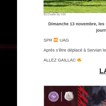
©L'Ovalie du Yéti
Dimanche 13 novembre, les 
jour
SPR
UAG
Après s’être déplacé à Servian 
ALLEZ GAILLAC
L