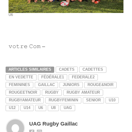
U6
𝚟𝚘𝚝𝚛𝚎 𝙲𝚘𝚖 –
Infinity Graphic
ARTICLES SIMILAIRES
CADETS
CADETTES
EN VEDETTE
FÉDÉRALE1
FEDERALE2
FEMININES
GAILLAC
JUNIORS
ROUGE&NOIR
ROUGEETNOIR
RUGBY
RUGBY AMATEUR
RUGBYAMATEUR
RUGBYFEMININ
SENIOR
U10
U12
U14
U6
U8
UAG
UAG Rugby Gaillac