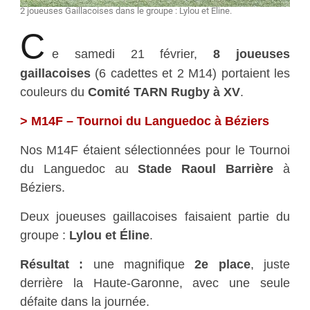
2 joueuses Gaillacoises dans le groupe : Lylou et Éline.
C
e samedi 21 février,
8 joueuses
gaillacoises
(6 cadettes et 2 M14) portaient les
couleurs du
Comité TARN Rugby à XV
.
> M14F – Tournoi du Languedoc à Béziers
Nos M14F étaient sélectionnées pour le Tournoi
du Languedoc au
Stade Raoul Barrière
à
Béziers.
Deux joueuses gaillacoises faisaient partie du
groupe :
Lylou et Éline
.
Résultat :
une magnifique
2e place
, juste
derrière la Haute-Garonne, avec une seule
défaite dans la journée.