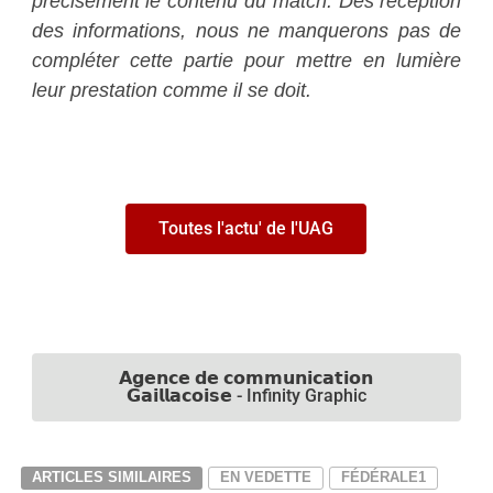
précisément le contenu du match.
Dès réception
des informations, nous ne manquerons pas de
compléter cette partie pour mettre en lumière
leur prestation comme il se doit.
Toutes l'actu' de l'UAG
𝗔𝗴𝗲𝗻𝗰𝗲 𝗱𝗲 𝗰𝗼𝗺𝗺𝘂𝗻𝗶𝗰𝗮𝘁𝗶𝗼𝗻
𝗚𝗮𝗶𝗹𝗹𝗮𝗰𝗼𝗶𝘀𝗲 - Infinity Graphic
ARTICLES SIMILAIRES
EN VEDETTE
FÉDÉRALE1