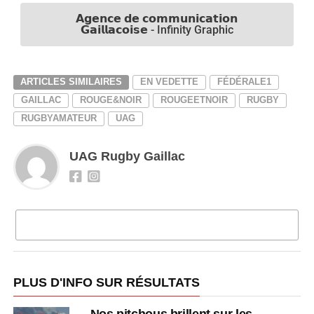
𝗔𝗴𝗲𝗻𝗰𝗲 𝗱𝗲 𝗰𝗼𝗺𝗺𝘂𝗻𝗶𝗰𝗮𝘁𝗶𝗼𝗻
𝗚𝗮𝗶𝗹𝗹𝗮𝗰𝗼𝗶𝘀𝗲 - Infinity Graphic
ARTICLES SIMILAIRES
EN VEDETTE
FÉDÉRALE1
GAILLAC
ROUGE&NOIR
ROUGEETNOIR
RUGBY
RUGBYAMATEUR
UAG
UAG Rugby Gaillac
CLIQUEZ POUR COMMENTER
PLUS D'INFO SUR RÉSULTATS
Nos pitchous brillent sur les