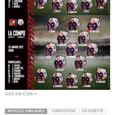
𝚟𝚘𝚝𝚛𝚎 𝙲𝚘𝚖 –
Infinity Graphic
ARTICLES SIMILAIRES
COMPOSITION
EN VEDETTE