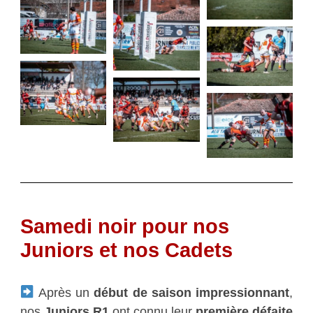
Samedi noir pour nos
Juniors et nos Cadets
Après un
début de saison impressionnant
,
nos
Juniors R1
ont connu leur
première défaite