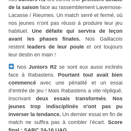
de la saison
face au rassemblement Lavernose-
Lacasse / Rieumes. Un match serré et fermé, où
nos jeunes n’ont pas réussi à produire leur jeu
habituel.
Une défaite qui servira de leçon
avant les phases finales.
Nos Gaillacois
restent
leaders de leur poule
et ont toujours
leur destin en main !
Nos
Juniors R2
se sont eux aussi inclinés
face à Rabastens.
Pourtant tout avait bien
commencé
avec une pénalité et un essai
d’entrée de jeu ! Mais Rabastens a vite répliqué,
inscrivant
deux essais transformés
.
Nos
jeunes trop indisciplinés n’ont pas pu
inverser la tendance.
Un dernier essai en fin de
match ne suffira pas à combler l’écart.
Score
final : SARC 24-16 UAG.