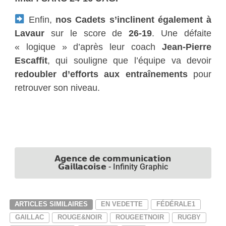
Enfin,
nos Cadets s’inclinent également à
Lavaur
sur le score de
26-19
. Une défaite
« logique » d’après leur coach
Jean-Pierre
Escaffit
, qui souligne que l’équipe va devoir
redoubler d’efforts aux entraînements
pour
retrouver son niveau.
𝗔𝗴𝗲𝗻𝗰𝗲 𝗱𝗲 𝗰𝗼𝗺𝗺𝘂𝗻𝗶𝗰𝗮𝘁𝗶𝗼𝗻
𝗚𝗮𝗶𝗹𝗹𝗮𝗰𝗼𝗶𝘀𝗲 - Infinity Graphic
ARTICLES SIMILAIRES
EN VEDETTE
FÉDÉRALE1
GAILLAC
ROUGE&NOIR
ROUGEETNOIR
RUGBY