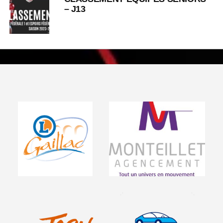
– J13