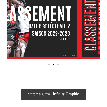
𝚟𝚘𝚝𝚛𝚎 𝙲𝚘𝚖 - Infinity Graphic