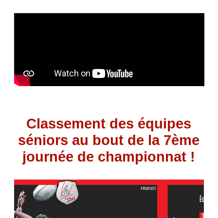
Classement des équipes
séniors au bout de la 7ème
journée de championnat !