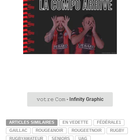
𝚟𝚘𝚝𝚛𝚎 𝙲𝚘𝚖 - Infinity Graphic
ARTICLES SIMILAIRES
EN VEDETTE
FÉDÉRALE1
GAILLAC
ROUGE&NOIR
ROUGEETNOIR
RUGBY
RUGBYAMATEUR
SENIORS
UAG